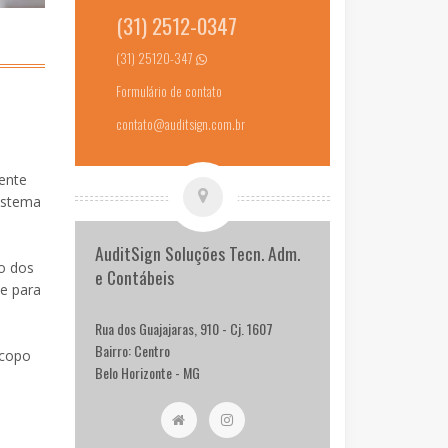
(31) 2512-0347
(31) 25120-347
Formulário de contato
contato@auditsign.com.br
mente
sistema
AuditSign Soluções Tecn. Adm.
ão dos
e Contábeis
e para
Rua dos Guajajaras, 910 - Cj. 1607
Bairro: Centro
scopo
Belo Horizonte - MG